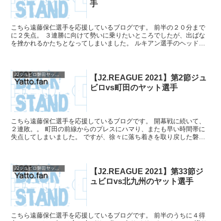
手
こちら遠藤保仁選手を応援しているブログです。 前半の２０分まで
に２失点。 ３連勝に向けて勢いに乗りたいところでしたが、出ばな
を挫かれるかたちとなってしまいました。 ルキアン選手のヘッドで
１点を返すものの、後半はチャンスを作れず、レノファ山口...
J2ジュビロ磐田ヤットファン2021
【J2.REAGUE 2021】第2節ジュ
ビロvs町田のヤット選手
こちら遠藤保仁選手を応援しているブログです。 開幕戦に続いて、
２連敗。。 町田の前線からのプレスにハマり、またも早い時間帯に
失点してしまいました。 ですが、徐々に落ち着きを取り戻した磐田
は、３０分にディフェンスラインからフリーでボールを引き...
J2ジュビロ磐田ヤットファン2021
【J2.REAGUE 2021】第33節ジ
ュビロvs北九州のヤット選手
こちら遠藤保仁選手を応援しているブログです。 前半のうちに４得