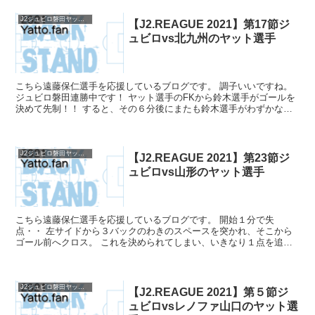
J2ジュビロ磐田ヤットファン2021
【J2.REAGUE 2021】第17節ジ
ュビロvs北九州のヤット選手
こちら遠藤保仁選手を応援しているブログです。 調子いいですね。
ジュビロ磐田連勝中です！ ヤット選手のFKから鈴木選手がゴールを
決めて先制！！ すると、その６分後にまたも鈴木選手がわずかなシ
ュートコースを見逃さず、ゴール左隅に決めてリードを...
J2ジュビロ磐田ヤットファン2021
【J2.REAGUE 2021】第23節ジ
ュビロvs山形のヤット選手
こちら遠藤保仁選手を応援しているブログです。 開始１分で失
点・・ 左サイドから３バックのわきのスペースを突かれ、そこから
ゴール前へクロス。 これを決められてしまい、いきなり１点を追い
かけるかたちとなりました。 ジュビロもコンビネーションで相...
J2ジュビロ磐田ヤットファン2021
【J2.REAGUE 2021】第５節ジ
ュビロvsレノファ山口のヤット選