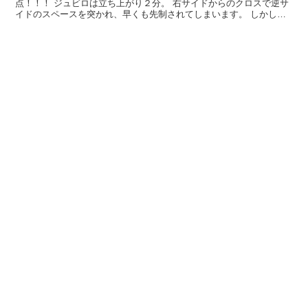
点！！！ ジュビロは立ち上がり２分。 右サイドからのクロスで逆サ
イドのスペースを突かれ、早くも先制されてしまいます。 しかし、
１５分。 自陣深くから、大井選手のロングボールにルキ...