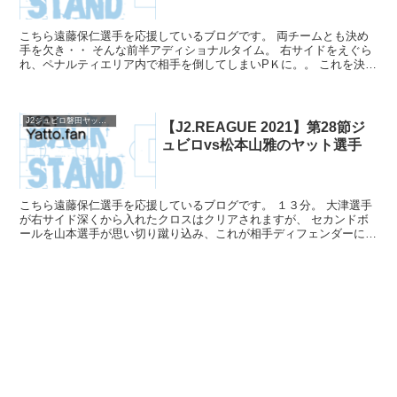
こちら遠藤保仁選手を応援しているブログです。 両チームとも決め
手を欠き・・ そんな前半アディショナルタイム。 右サイドをえぐら
れ、ペナルティエリア内で相手を倒してしまいPＫに。。 これを決め
られ、嫌な感じで前半終了・・ 後半もなかなかチャン...
J2ジュビロ磐田ヤットファン2021
【J2.REAGUE 2021】第28節ジ
ュビロvs松本山雅のヤット選手
こちら遠藤保仁選手を応援しているブログです。 １３分。 大津選手
が右サイド深くから入れたクロスはクリアされますが、 セカンドボ
ールを山本選手が思い切り蹴り込み、これが相手ディフェンダーにあ
たりゴール左隅に吸い込まれます。 後半もうまく攻撃を...