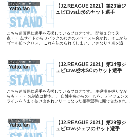
J2ジュビロ磐田ヤットファン2021
【J2.REAGUE 2021】第23節ジ
ュビロvs山形のヤット選手
こちら遠藤保仁選手を応援しているブログです。 開始１分で失
点・・ 左サイドから３バックのわきのスペースを突かれ、そこから
ゴール前へクロス。 これを決められてしまい、いきなり１点を追い
かけるかたちとなりました。 ジュビロもコンビネーションで相...
J2ジュビロ磐田ヤットファン2021
【J2.REAGUE 2021】第34節ジ
ュビロvs栃木SCのヤット選手
こちら遠藤保仁選手を応援しているブログです。 主導権を握りなが
らも・・・ 先制点は栃木。。 自陣中央からのＦＫを、ディフェンス
ラインをうまく抜け出されフリーになった相手選手に頭で合わされゴ
ールを奪われてしまいました。 その後もジュビロがボー...
J2ジュビロ磐田ヤットファン2021
【J2.REAGUE 2021】第29節ジ
ュビロvsジェフのヤット選手