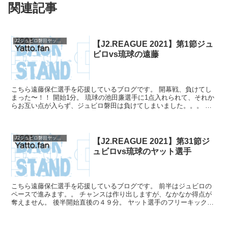
関連記事
J2ジュビロ磐田ヤットファン2021
【J2.REAGUE 2021】第1節ジュ
ビロvs琉球の遠藤
こちら遠藤保仁選手を応援しているブログです。 開幕戦、負けてし
まった〜！！ 開始1分。 琉球の池田廉選手に1点入れられて、それか
らお互い点が入らず、ジュビロ磐田は負けてしまいました。。。 ア
ウェイ、しかもちょっと気候が違う沖縄での初戦。難し...
J2ジュビロ磐田ヤットファン2021
【J2.REAGUE 2021】第31節ジ
ュビロvs琉球のヤット選手
こちら遠藤保仁選手を応援しているブログです。 前半はジュビロの
ペースで進みます。。 チャンスは作り出しますが、なかなか得点が
奪えません。 後半開始直後の４９分。 ヤット選手のフリーキックを
ルキアン選手が頭で折り返す。 これを鈴木選手が押し込...