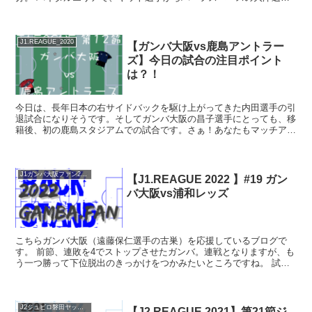
へ。 そこからゴール前へクロスを上げると、相手GKより...
J1.REAGUE_2020
【ガンバ大阪vs鹿島アントラー
ズ】今日の試合の注目ポイント
は？！
今日は、長年日本の右サイドバックを駆け上がってきた内田選手の引
退試合になりそうです。そしてガンバ大阪の昌子選手にとっても、移
籍後、初の鹿島スタジアムでの試合です。さぁ！あなたもマッチアッ
プ図でこの注目カードのポイントを予習しておきましょう！
J1ガンバ大阪ファン2022
【J1.REAGUE 2022 】#19 ガン
バ大阪vs浦和レッズ
こちらガンバ大阪（遠藤保仁選手の古巣）を応援しているブログで
す。 前節、連敗を4でストップさせたガンバ。連戦となりますが、も
う一つ勝って下位脱出のきっかけをつかみたいところですね。 試合
は、連戦の疲れも見せず、動きのいいガンバが、右サイドか...
J2ジュビロ磐田ヤットファン2021
【J2.REAGUE 2021】第21節ジ