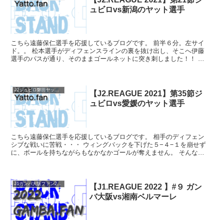
ュビロvs新潟のヤット選手
こちら遠藤保仁選手を応援しているブログです。 前半６分。左サイ
ド。。 松本選手がディフェンスラインの裏を抜け出し、そこへ伊藤
選手のパスが通り、そのままゴールネットに突き刺しました！！ そ
こからルキアン選手、森岡選手がゴールを決めて、前半のう...
J2ジュビロ磐田ヤットファン2021
【J2.REAGUE 2021】第35節ジ
ュビロvs愛媛のヤット選手
こちら遠藤保仁選手を応援しているブログです。 相手のディフェン
シブな戦いに苦戦・・・ ウィングバックを下げた５−４−１を崩せず
に、ボールを持ちながらもなかなかゴールが奪えません。 そんな
中、鈴木雄斗選手が右サイドからカットイン。そして左足ミ...
J1ガンバ大阪ファン2022
【J1.REAGUE 2022 】#９ ガン
バ大阪vs湘南ベルマーレ