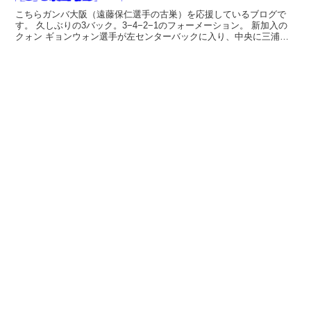
こちらガンバ大阪（遠藤保仁選手の古巣）を応援しているブログで
す。 久しぶりの3バック。3−4−2−1のフォーメーション。 新加入の
クォン ギョンウォン選手が左センターバックに入り、中央に三浦選
手、右に昌子選手という並びとなりました。 守備的...