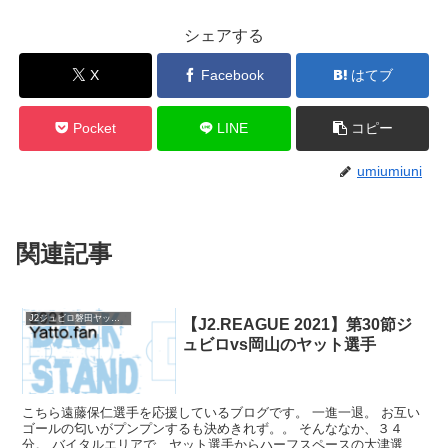
シェアする
X
Facebook
はてブ
Pocket
LINE
コピー
umiumiuni
関連記事
J2ジュビロ磐田ヤットファン2021
【J2.REAGUE 2021】第30節ジ
ュビロvs岡山のヤット選手
こちら遠藤保仁選手を応援しているブログです。 一進一退。 お互い
ゴールの匂いがプンプンするも決めきれず。。 そんななか、３４
分。 バイタルエリアで、ヤット選手からハーフスペースの大津選手